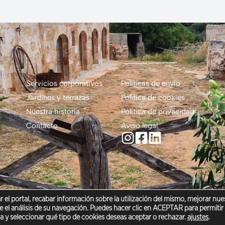
Servicios corporativos
Políticas de envío
Jardines y terrazas
Política de cookies
Nuestra historia
Política de privacidad
Contacto
Aviso legal
 el portal, recabar información sobre la utilización del mismo, mejorar nue
 el análisis de su navegación. Puedes hacer clic en ACEPTAR para permitir e
© 2025 Heroica Floral Todos los derechos reservados.
da y seleccionar qué tipo de cookies deseas aceptar o rechazar.
ajustes
.